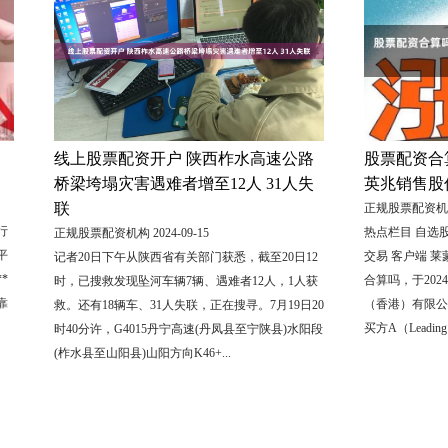
线上股票配资开户 陕西柞水高速公路
股票配资合
桥梁垮塌灾害遇难者增至12人 31人失
英兆销售股
联
正规股票配资机构 2
行
热点栏目 自选股
正规股票配资机构 2024-09-15
平
交易 客户端 莱
记者20日下午从陕西省有关部门获悉，截至20日12
*
合算吗，于202
时，已搜救发现坠河车辆7辆、遇难者12人，1人获
靠
（香港）有限公
救。还有18辆车、31人失联，正在搜寻。7月19日20
买方A（Leading M
时40分许，G4015丹宁高速(丹凤县至宁陕县)水阳段
(柞水县至山阳县)山阳方向K46+...