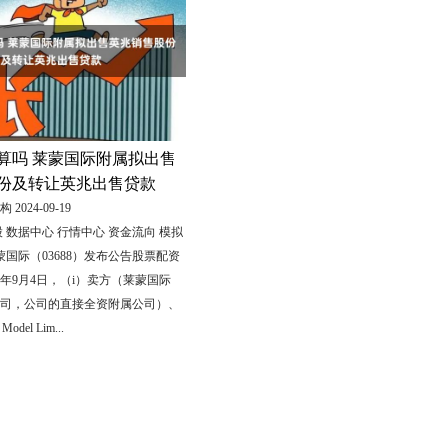
算吗 莱蒙国际附属拟出售
份及转让英兆出售贷款
024-09-19
 数据中心 行情中心 资金流向 模拟
蒙国际（03688）发布公告股票配资
4年9月4日，（i）卖方（莱蒙国际
司，公司的直接全资附属公司）、
odel Lim...