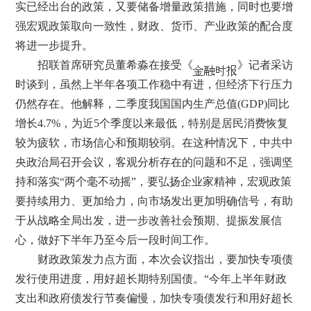
实已经出台的政策，又要储备增量政策措施，同时也要增
强宏观政策取向一致性，财政、货币、产业政策的配合度
将进一步提升。
招联首席研究员董希淼在接受《
》记者采访
时谈到，虽然上半年各项工作稳中有进，但经济下行压力
仍然存在。他解释，二季度我国国内生产总值(GDP)同比
增长4.7%，为近5个季度以来最低，特别是居民消费恢复
较为疲软，市场信心和预期较弱。在这种情况下，中共中
央政治局召开会议，客观分析存在的问题和不足，强调坚
持和落实“两个毫不动摇”，要弘扬企业家精神，宏观政策
要持续用力、更加给力，向市场发出更加明确信号，有助
于从战略全局出发，进一步改善社会预期、提振发展信
心，做好下半年乃至今后一段时间工作。
财政政策发力点方面，本次会议指出，要加快专项债
发行使用进度，用好超长期特别国债。“今年上半年财政
支出和政府债发行节奏偏慢，加快专项债发行和用好超长