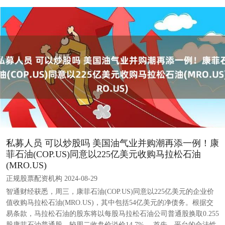
私募人员 可以炒股吗 美国油气业并购潮再添一例！康
菲石油(COP.US)同意以225亿美元收购马拉松石油
(MRO.US)
正规股票配资机构 2024-08-29
智通财经获悉，周三，康菲石油(COP.US)同意以225亿美元的企业价
值收购马拉松石油(MRO.US)，其中包括54亿美元的净债务。根据交
易条款，马拉松石油的股东将以每股马拉松石油公司普通股换取0.255
股康菲石油普通股，较周二收盘价溢价14.7%。 首先，平台的合法性