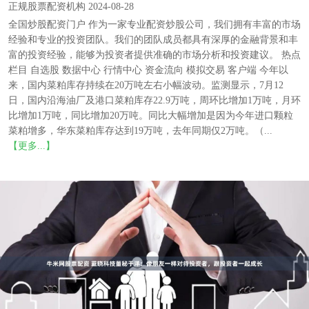
正规股票配资机构 2024-08-28
全国炒股配资门户 作为一家专业配资炒股公司，我们拥有丰富的市场
经验和专业的投资团队。我们的团队成员都具有深厚的金融背景和丰
富的投资经验，能够为投资者提供准确的市场分析和投资建议。 热点
栏目 自选股 数据中心 行情中心 资金流向 模拟交易 客户端 今年以
来，国内菜粕库存持续在20万吨左右小幅波动。监测显示，7月12
日，国内沿海油厂及港口菜粕库存22.9万吨，周环比增加1万吨，月环
比增加1万吨，同比增加20万吨。同比大幅增加是因为今年进口颗粒
菜粕增多，华东菜粕库存达到19万吨，去年同期仅2万吨。（...
【更多...】