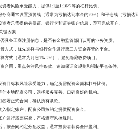
据投资者风险承受能力，提供1:1至1:10不等的杠杆比例。
本地服务商通常设置预警线（通常为亏损达到本金的70%）和平仓线（亏损达
：喀什投资者只需提供身份证、银行卡和证券账户信息，即可完成开户。
的关键因素
公司是否具备工商注册信息，是否有金融监管部门认可的业务资质。
资金存管方式，优先选择与银行合作进行第三方资金存管的平台。
息计算方式（通常为月息1%-2%），避免隐藏收费项目。
阅读配资合同，重点关注风控条款、追加保证金规则和强制平仓条件。
确自身投资目标和风险承受能力，确定所需配资金额和杠杆比例。
比多家喀什本地配资公司，选择服务完善、口碑良好的机构。
资公司签署正式合同，确认所有条款。
证金转入指定账户，配资公司按约定提供配资资金。
配资账户进行股票买卖，严格遵守风控规则。
易获利后，按合同约定分配收益，通常投资者获得全部盈利。