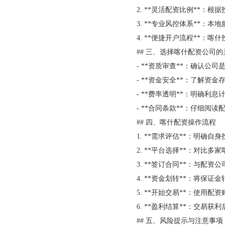
2. **灵活配资比例**：根
3. **专业风控体系**：
4. **便捷开户流程**
## 三、选择喀什配资公司
- **资质审查**：确认
- **资金安全**：了解
- **费率透明**：明确利
- **合同条款**：仔细
## 四、喀什配资操作流程
1. **需求评估**：明
2. **平台选择**：对
3. **签订合同**：与配
4. **资金划转**：将保
5. **开始交易**：使用
6. **盈利结算**：交
## 五、风险提示与注意事项