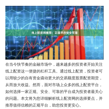
在当今快节奏的金融市场中，越来越多的投资者开始关注
线上配资这一便捷的杠杆工具。通过线上配资，投资者可
以用较少的自有资金撬动更大的交易额度股票配资期货，
从而放大收益。然而，面对市场上众多的线上配资平台，
如何选择一家正规、安全、可靠的平台成为投资者最关心
的问题。本文将为您详细解析线上配资网的选择要点，并
推荐值得信赖的正规平台，助您投资更安心。