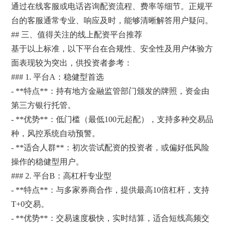
通过在线客服或电话咨询配资流程、费率等细节。正规平
台的客服通常专业、响应及时，能够清晰解答用户疑问。
## 三、值得关注的线上配资平台推荐
基于以上标准，以下平台在合规性、安全性及用户体验方
面表现较为突出，供投资者参考：
### 1. 平台A：稳健型首选
- **特点**：持有地方金融监管部门颁发的牌照，资金由
第三方银行托管。
- **优势**：低门槛（最低100元起配），支持多种交易品
种，风控系统自动预警。
- **适合人群**：初次尝试配资的投资者，或偏好低风险
操作的稳健型用户。
### 2. 平台B：高杠杆专业型
- **特点**：与多家券商合作，提供最高10倍杠杆，支持
T+0交易。
- **优势**：交易速度极快，实时结算，适合短线高频交