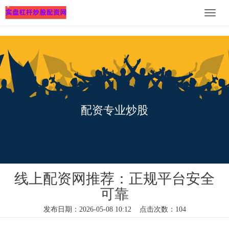
Toggle
naviga
配资专业炒股
线上配资网推荐：正规平台安全
可靠
发布日期：2026-05-08 10:12 点击次数：104