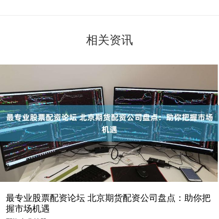
相关资讯
最专业股票配资论坛 北京期货配资公司盘点：助你把
握市场机遇