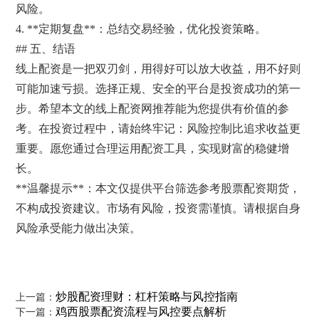
风险。
4. **定期复盘**：总结交易经验，优化投资策略。
## 五、结语
线上配资是一把双刃剑，用得好可以放大收益，用不好则
可能加速亏损。选择正规、安全的平台是投资成功的第一
步。希望本文的线上配资网推荐能为您提供有价值的参
考。在投资过程中，请始终牢记：风险控制比追求收益更
重要。愿您通过合理运用配资工具，实现财富的稳健增
长。
**温馨提示**：本文仅提供平台筛选参考股票配资期货，
不构成投资建议。市场有风险，投资需谨慎。请根据自身
风险承受能力做出决策。
炒股配资理财：杠杆策略与风控指南
上一篇：
鸡西股票配资流程与风控要点解析
下一篇：